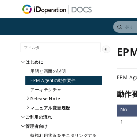
EP
はじめに
用語と画面の説明
EPM 
EPM Agentの動作要件
アーキテクチャ
動作
Release Note
マニュアル変更履歴
No
ご利用の流れ
1
管理者向け
特権利用状況をモニタリングする