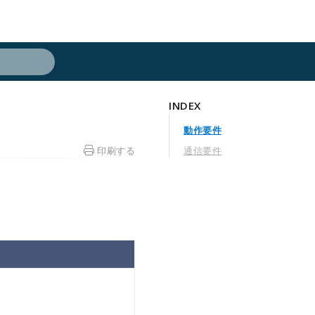
INDEX
動作要件
印刷する
通信要件